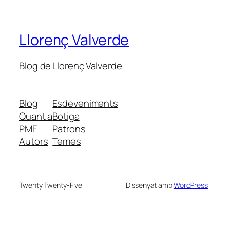
Llorenç Valverde
Blog de Llorenç Valverde
Blog
Esdeveniments
Quant a
Botiga
PMF
Patrons
Autors
Temes
Twenty Twenty-Five
Dissenyat amb
WordPress