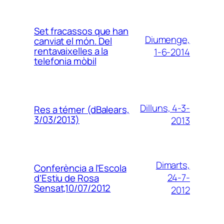
Set fracassos que han
Diumenge,
canviat el món. Del
rentavaixelles a la
1-6-2014
telefonia mòbil
Dilluns, 4-3-
Res a témer (dBalears,
3/03/2013)
2013
Dimarts,
Conferència a l’Escola
24-7-
d’Estiu de Rosa
Sensat,10/07/2012
2012