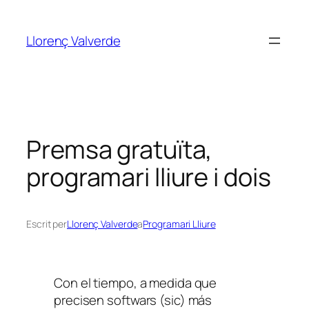
Vés
al
Llorenç Valverde
contingut
Premsa gratuïta,
programari lliure i dois
Escrit per
Llorenç Valverde
a
Programari Lliure
Con el tiempo, a medida que
precisen softwars (sic) más