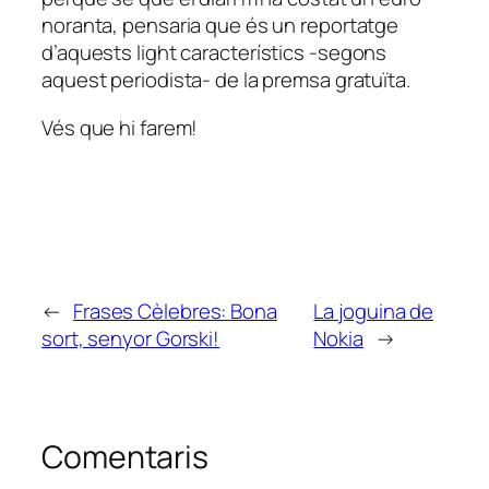
noranta, pensaria que és un reportatge
d’aquests
light
característics -segons
aquest periodista- de la premsa gratuïta.
Vés que hi farem!
←
Frases Cèlebres:
Bona
La joguina de
sort, senyor Gorski!
Nokia
→
Comentaris