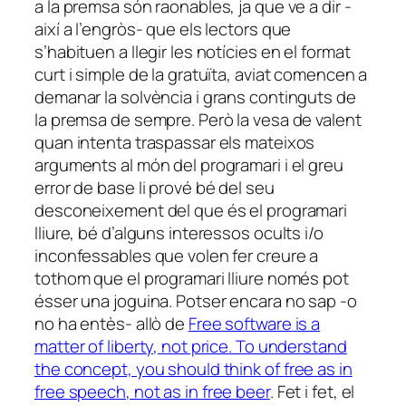
a la premsa són raonables, ja que ve a dir -
així a l’engròs- que els lectors que
s’habituen a llegir les notícies en el format
curt i simple de la gratuïta, aviat comencen a
demanar la solvència i grans continguts de
la premsa de sempre. Però la vesa de valent
quan intenta traspassar els mateixos
arguments al món del programari i el greu
error de base li prové bé del seu
desconeixement del que és el programari
lliure, bé d’alguns interessos ocults i/o
inconfessables que volen fer creure a
tothom que el programari lliure només pot
ésser una joguina. Potser encara no sap -o
no ha entès- allò de
Free software
is a
matter of liberty, not price. To understand
the concept, you should think of
free
as in
free speech
, not as in
free beer
. Fet i fet, el