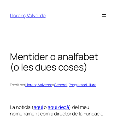
Vés
al
Llorenç Valverde
contingut
Mentider o analfabet
(o les dues coses)
Escrit per
Llorenç Valverde
a
General
, 
Programari Lliure
La notícia (
aquí
o
aquí deçà
) del meu
nomenament com a director de la
Fundació