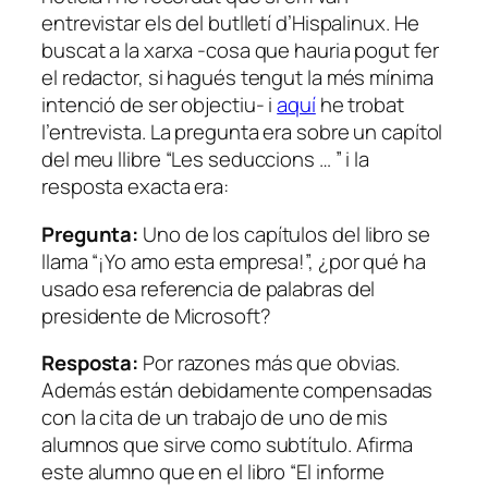
entrevistar els del butlletí d’Hispalinux. He
buscat a la xarxa -cosa que hauria pogut fer
el redactor, si hagués tengut la més mínima
intenció de ser objectiu- i
aquí
he trobat
l’entrevista. La pregunta era sobre un capítol
del meu llibre “Les seduccions … ” i la
resposta exacta era:
Pregunta:
Uno de los capítulos del libro se
llama “¡Yo amo esta empresa!”, ¿por qué ha
usado esa referencia de palabras del
presidente de Microsoft?
Resposta:
Por razones más que obvias.
Además están debidamente compensadas
con la cita de un trabajo de uno de mis
alumnos que sirve como subtítulo. Afirma
este alumno que en el libro “El informe