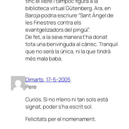
tinc el llibre i tampoc figura a la
biblioteca virtual Gütenberg. Ara, en
Baroja podria escriure “Sant Ángel de
les Finestres contra els
evantgelizadors del pingüí”.
De fet, a la seva manera t’ha donat
tota una benvinguda al càrrec. Tranquil
que no serà la única, ni la que tindrà
més mala baba.
Dimarts, 17-5-2005
Pere
Curiós. Si no m’erro ni tan sols està
signat, poder s’ha escrit sol.
Felicitats per el nomenament.