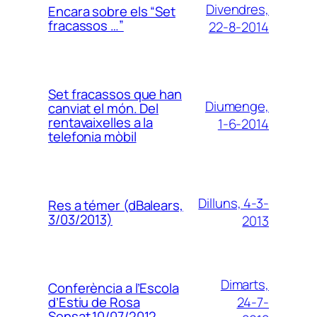
Divendres,
Encara sobre els “Set
fracassos …”
22-8-2014
Set fracassos que han
Diumenge,
canviat el món. Del
rentavaixelles a la
1-6-2014
telefonia mòbil
Dilluns, 4-3-
Res a témer (dBalears,
3/03/2013)
2013
Dimarts,
Conferència a l’Escola
24-7-
d’Estiu de Rosa
Sensat,10/07/2012