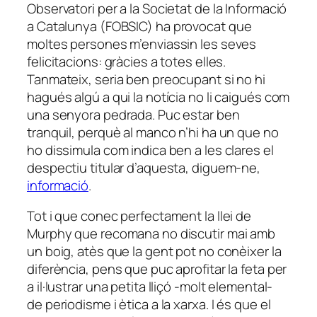
Observatori per a la Societat de la Informació
a Catalunya (FOBSIC)
ha provocat que
moltes persones m’enviassin les seves
felicitacions: gràcies a totes elles.
Tanmateix, seria ben preocupant si no hi
hagués algú a qui la notícia no li caigués com
una senyora pedrada. Puc estar ben
tranquil, perquè al manco n’hi ha un que no
ho dissimula com indica ben a les clares el
despectiu titular d’aquesta, diguem-ne,
informació
.
Tot i que conec perfectament la llei de
Murphy que recomana no discutir mai amb
un boig, atès que la gent pot no conèixer la
diferència, pens que puc aprofitar la feta per
a il·lustrar una petita lliçó -molt elemental-
de periodisme i ètica a la xarxa. I és que el