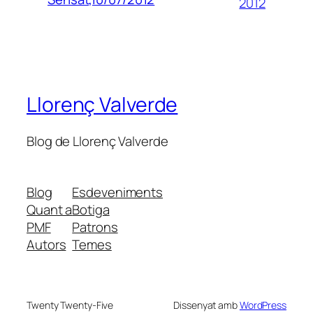
2012
Llorenç Valverde
Blog de Llorenç Valverde
Blog
Esdeveniments
Quant a
Botiga
PMF
Patrons
Autors
Temes
Twenty Twenty-Five
Dissenyat amb
WordPress