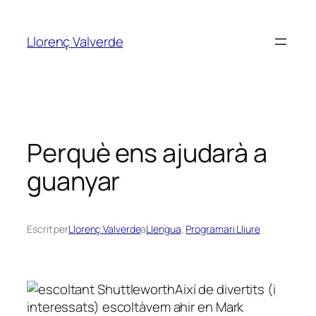
Vés
al
Llorenç Valverde
contingut
Perquè ens ajudarà a
guanyar
Escrit per
Llorenç Valverde
a
Llengua
, 
Programari Lliure
Així de divertits (i
interessats) escoltàvem ahir en Mark