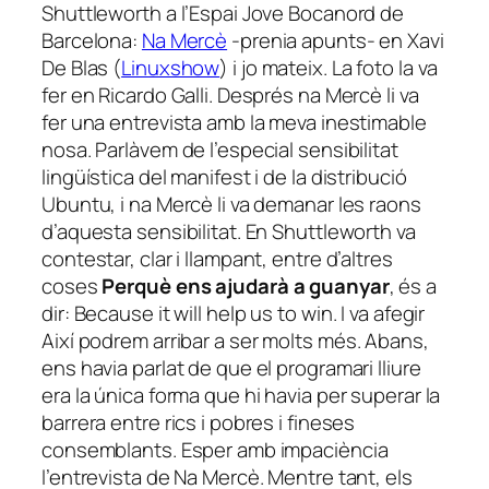
Shuttleworth a l’Espai Jove Bocanord de
Barcelona:
Na Mercè
-prenia apunts- en Xavi
De Blas (
Linuxshow
) i jo mateix. La foto la va
fer en Ricardo Galli. Després na Mercè li va
fer una entrevista amb la meva inestimable
nosa. Parlàvem de l’especial sensibilitat
lingüística del manifest i de la distribució
Ubuntu, i na Mercè li va demanar les raons
d’aquesta sensibilitat. En Shuttleworth va
contestar, clar i llampant, entre d’altres
coses
Perquè ens ajudarà a guanyar
, és a
dir:
Because it will help us to win
. I va afegir
Així podrem arribar a ser molts més
. Abans,
ens havia parlat de que el programari lliure
era la única forma que hi havia per superar la
barrera entre rics i pobres i fineses
consemblants. Esper amb impaciència
l’entrevista de Na Mercè. Mentre tant, els