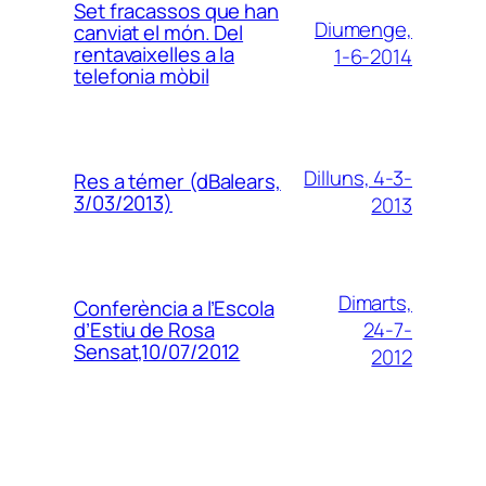
Set fracassos que han
Diumenge,
canviat el món. Del
rentavaixelles a la
1-6-2014
telefonia mòbil
Dilluns, 4-3-
Res a témer (dBalears,
3/03/2013)
2013
Dimarts,
Conferència a l’Escola
24-7-
d’Estiu de Rosa
Sensat,10/07/2012
2012