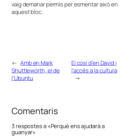
vaig demanar permís per esmentar això en
aquest bloc.
←
Amb en Mark
El cosí d’en David i
Shuttleworth, el de
l’accés a la cultura
l’Ubuntu
→
Comentaris
3 respostes a «Perquè ens ajudarà a
guanyar»