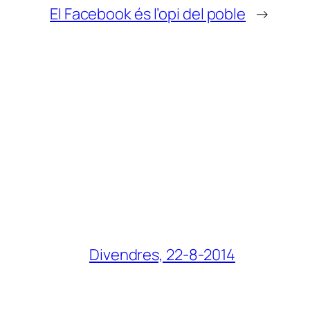
El Facebook és l’opi del poble
→
Divendres, 22-8-2014