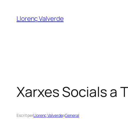
Vés
al
Llorenç Valverde
contingut
Xarxes Socials a 
Escrit per
Llorenç Valverde
a
General