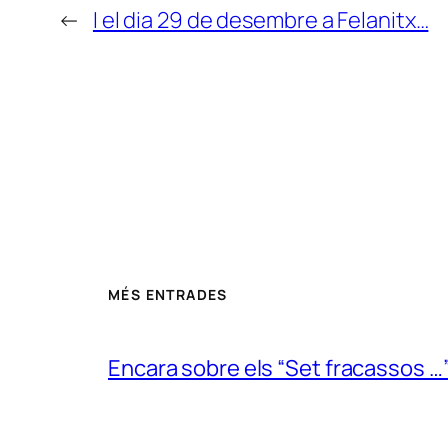
←
I el dia 29 de desembre a Felanitx…
MÉS ENTRADES
Encara sobre els “Set fracassos …