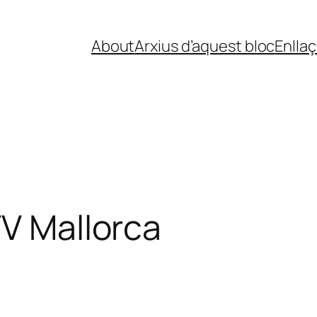
About
Arxius d’aquest bloc
Enlla
TV Mallorca