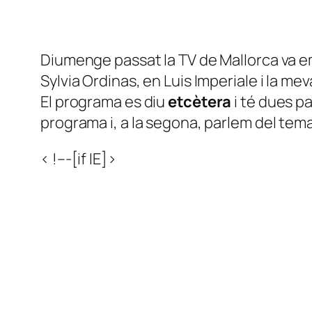
Diumenge passat la TV de Mallorca va eme
Sylvia Ordinas, en Luis Imperiale i la mev
El programa es diu
etcètera
i té dues p
programa i, a la segona, parlem del tema
< !–-[if IE]>