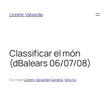
Vés
al
Llorenç Valverde
contingut
Classificar el món
(dBalears 06/07/08)
Escrit per
Llorenç Valverde
a
General
, 
Mira tu!