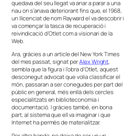
quedava del seu llegat va anar a parar a una
nau on s’anava deteriorant fins que, el 1968,
un llicenciat de nom Rayward el va descobrir i
va començar la tasca de recuperació i
reivindicació d’Otlet com a visionari de la
Web.
Ara, gràcies a un article del New York Times
del mes passat, signat per
Alex Wright
,
sembla que la figura i l’obra d’Otlet, aquest
desconegut advocat que volia classificar el
món, passaran a ser conegudes per part del
públic en general, més enllà dels cercles
especialitzats en biblioteconomia i
documentació. I gràcies també, en bona
part, al sistema que ell va imaginar i que
Internet ha permès de materialitzar.
Per altra banda, no deixa de ser un un