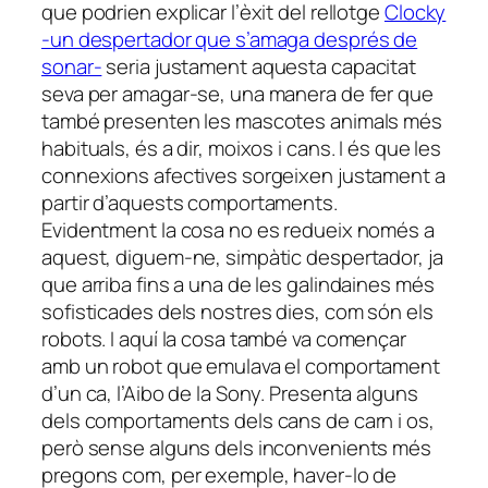
que podrien explicar l’èxit del rellotge
Clocky
-un despertador que s’amaga després de
sonar-
seria justament aquesta capacitat
seva per amagar-se, una manera de fer que
també presenten les mascotes animals més
habituals, és a dir, moixos i cans. I és que les
connexions afectives sorgeixen justament a
partir d’aquests comportaments.
Evidentment la cosa no es redueix només a
aquest, diguem-ne, simpàtic despertador, ja
que arriba fins a una de les galindaines més
sofisticades dels nostres dies, com són els
robots. I aquí la cosa també va començar
amb un robot que emulava el comportament
d’un ca, l’Aibo de la Sony. Presenta alguns
dels comportaments dels cans de carn i os,
però sense alguns dels inconvenients més
pregons com, per exemple, haver-lo de