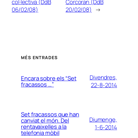
col·lectiva (DdB
Corcoran (DdB
06/02/08)
20/02/08)
→
MÉS ENTRADES
Divendres,
Encara sobre els “Set
fracassos …”
22-8-2014
Set fracassos que han
Diumenge,
canviat el món. Del
rentavaixelles a la
1-6-2014
telefonia mòbil