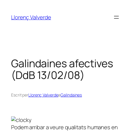
Vés
al
Llorenç Valverde
contingut
Galindaines afectives
(DdB 13/02/08)
Escrit per
Llorenç Valverde
a
Galindaines
Podem arribar a veure qualitats humanes en