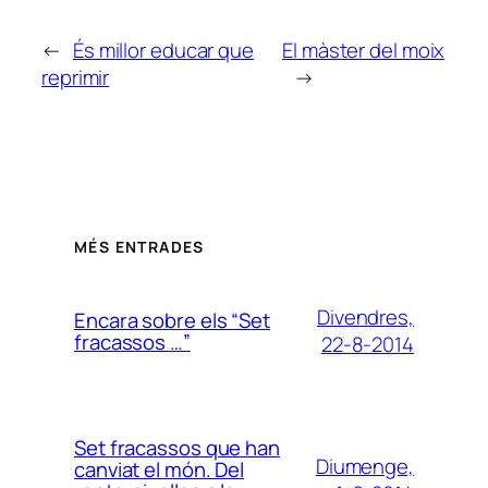
←
És millor educar que
El màster del moix
reprimir
→
MÉS ENTRADES
Divendres,
Encara sobre els “Set
fracassos …”
22-8-2014
Set fracassos que han
Diumenge,
canviat el món. Del