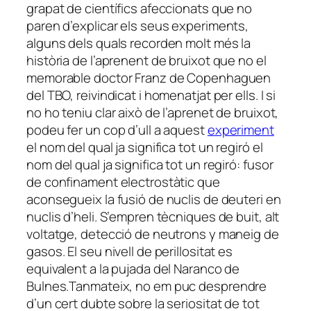
grapat de científics afeccionats que no
paren d’explicar els seus experiments,
alguns dels quals recorden molt més la
història de l’aprenent de bruixot que no el
memorable doctor Franz de Copenhaguen
del TBO, reivindicat i homenatjat per ells. I si
no ho teniu clar això de l’aprenet de bruixot,
podeu fer un cop d’ull a aquest
experiment
el nom del qual ja significa tot un regiró el
nom del qual ja significa tot un regiró:
fusor
de confinament electrostàtic que
aconsegueix la fusió de nuclis de deuteri en
nuclis d’heli. S’empren tècniques de buit, alt
voltatge, detecció de neutrons y maneig de
gasos. El seu nivell de perillositat es
equivalent a la pujada del Naranco de
Bulnes.
Tanmateix, no em puc desprendre
d’un cert dubte sobre la seriositat de tot