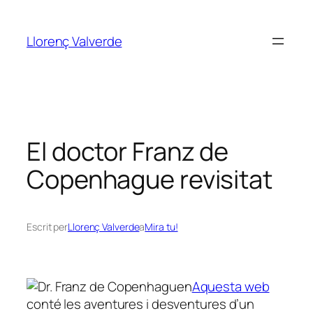
Vés
al
Llorenç Valverde
contingut
El doctor Franz de
Copenhague revisitat
Escrit per
Llorenç Valverde
a
Mira tu!
Aquesta web
conté les aventures i desventures d’un