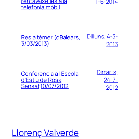
rentavaixelles a la
1-6-2014
telefonia mòbil
Dilluns, 4-3-
Res a témer (dBalears,
3/03/2013)
2013
Dimarts,
Conferència a l’Escola
24-7-
d’Estiu de Rosa
Sensat,10/07/2012
2012
Llorenç Valverde