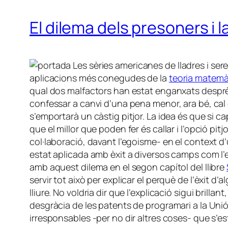
El dilema dels presoners i 
Les sèries americanes de lladres i ser
aplicacions més conegudes de la
teoria matemà
qual dos malfactors han estat enganxats desprès
confessar a canvi d’una pena menor, ara bé, cal dec
s’emportarà un càstig pitjor. La idea és que si c
que el millor que poden fer és callar i l’opció p
col·laboració, davant l’egoisme- en el context 
estat aplicada amb èxit a diversos camps com l’eco
amb aquest dilema en el segon capítol del llibre
servir tot això per explicar el perquè de l’èxit 
lliure. No voldria dir que l’explicació sigui bril
desgràcia de les patents de programari a la Uni
irresponsables -per no dir altres coses- que s’es