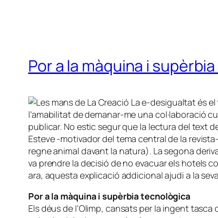
Por a la màquina i supèrbi
La e-desigualtat és el
l’amabilitat de demanar-me una col·laboració cur
publicar. No estic segur que la lectura del text d
Esteve -motivador del tema central de la revista
regne animal davant la natura). La segona deriva
va prendre la decisió de no evacuar els hotels cos
ara, aquesta explicació addicional ajudi a la sev
Por a la màquina i supèrbia tecnològica
Els déus de l’Olimp, cansats per la ingent tasca