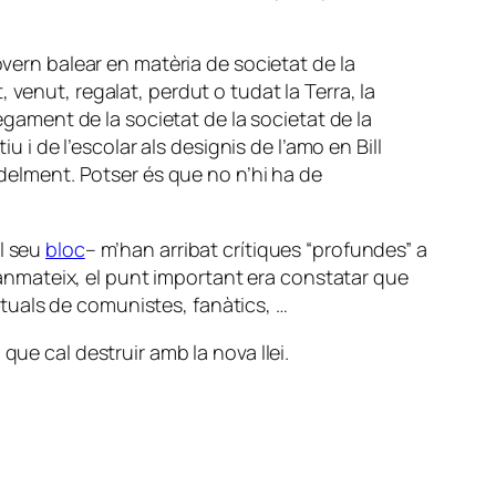
overn balear en matèria de societat de la
venut, regalat, perdut o tudat la Terra, la
egament de la societat de la societat de la
u i de l’escolar als designis de l’amo en Bill
idelment. Potser és que no n’hi ha de
el seu
bloc
– m’han arribat crítiques “profundes” a
 Tanmateix, el punt important era constatar que
bituals de comunistes, fanàtics, …
que cal destruir amb la nova llei.