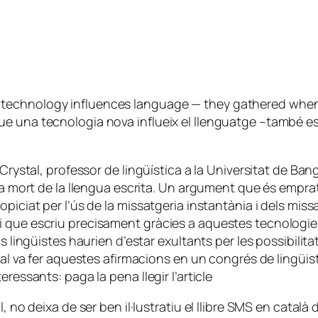
technology influences language — they gathered when p
e una tecnologia nova influeix el llenguatge –també es 
Crystal, professor de lingüística a la Universitat de Bang
n la mort de la llengua escrita. Un argument que és empr
piciat per l’ús de la missatgeria instantània i dels mis
i que escriu precisament gràcies a aquestes tecnologie
s lingüistes haurien d’estar exultants per les possibilita
tal va fer aquestes afirmacions en un congrés de lingüiste
ressants: paga la pena llegir l’article
 no deixa de ser ben il·lustratiu el llibre
SMS en català
d