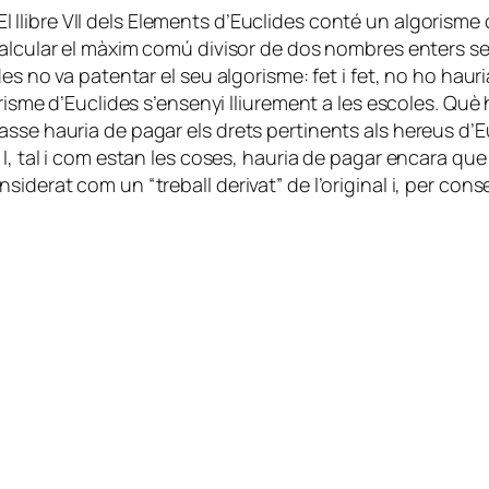
El llibre VII dels Elements d’Euclides conté un algorism
 calcular el màxim comú divisor de dos nombres enters se
es no va patentar el seu algorisme: fet i fet, no ho hauria
orisme d’Euclides s’ensenyi lliurement a les escoles. Què
asse hauria de pagar els drets pertinents als hereus d’E
 I, tal i com estan les coses, hauria de pagar encara qu
iderat com un “treball derivat” de l’original i, per con