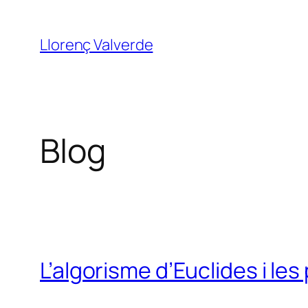
Vés
al
Llorenç Valverde
contingut
Blog
L’algorisme d’Euclides i le