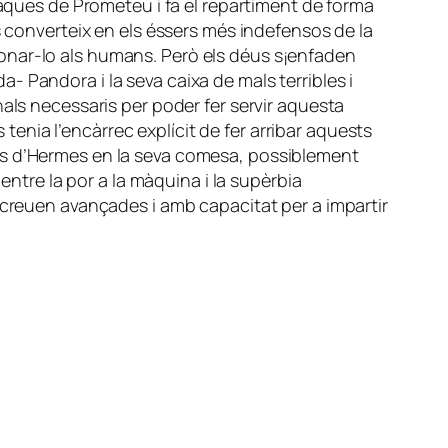
taques de Prometeu i fa el repartiment de forma
s converteix en els éssers més indefensos de la
r donar-lo als humans. Però els déus s¡enfaden
 Pandora i la seva caixa de mals terribles i
als necessaris per poder fer servir aquesta
 tenia l’encàrrec explícit de fer arribar aquests
às d’Hermes en la seva comesa, possiblement
entre la por a la màquina i la supèrbia
 creuen avançades i amb capacitat per a impartir