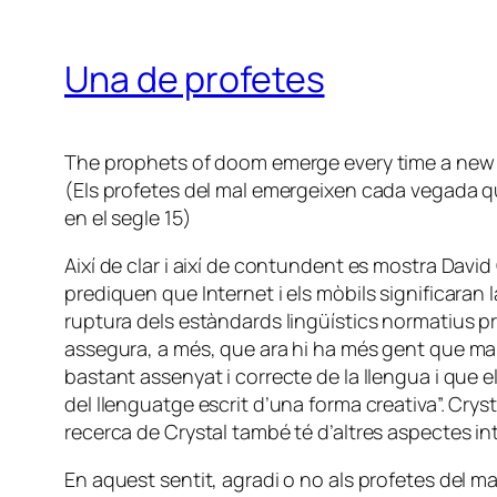
Una de profetes
The prophets of doom emerge every time a new 
(Els profetes del mal emergeixen cada vegada qu
en el segle 15)
Així de clar i així de contundent es mostra David 
prediquen que Internet i els mòbils significara
ruptura dels estàndards lingüístics normatius pro
assegura, a més, que ara hi ha més gent que ma
bastant assenyat i correcte de la llengua i que el
del llenguatge escrit d’una forma creativa”. Crys
recerca de Crystal també té d’altres aspectes inte
En aquest sentit, agradi o no als profetes del mal,