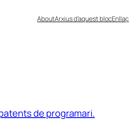
About
Arxius d’aquest bloc
Enlla
s patents de programari.