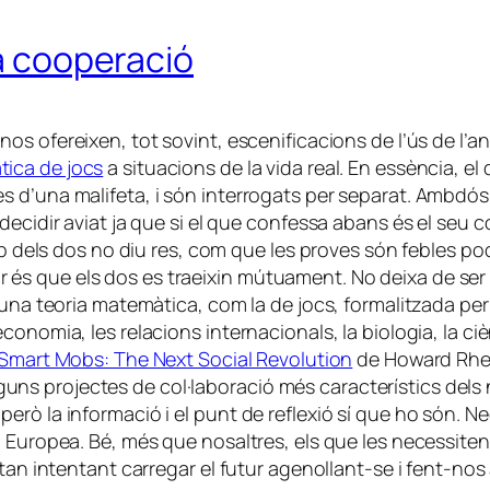
la cooperació
enos ofereixen, tot sovint, escenificacions de l’ús de l
tica de jocs
a situacions de la vida real. En essència, el
 d’una malifeta, i són interrogats per separat. Ambdós 
idir aviat ja que si el que confessa abans és el seu col·l
ap dels dos no diu res, com que les proves són febles pod
itjor és que els dos es traeixin mútuament. No deixa de se
d’una teoria matemàtica, com la de jocs, formalitzada p
nomia, les relacions internacionals, la biologia, la ciènc
Smart Mobs: The Next Social Revolution
de Howard Rhein
d’alguns projectes de col·laboració més característics de
lant, però la informació i el punt de reflexió sí que ho só
ó Europea. Bé, més que nosaltres, els que les necessite
tan intentant carregar el futur agenollant-se i fent-nos