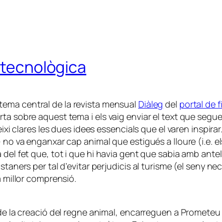
a tecnològica
 tema central de la revista mensual
Diàleg
del
portal de f
ta sobre aquest tema i els vaig enviar el text que segue
eixi clares les dues idees essencials que el varen inspira
- no va enganxar cap animal que estigués a lloure (i.e.
 del fet que, tot i que hi havia gent que sabia amb ante
taners per tal d’evitar perjudicis al turisme (el seny nec
a millor comprensió.
 de la creació del regne animal, encarreguen a Prometeu 