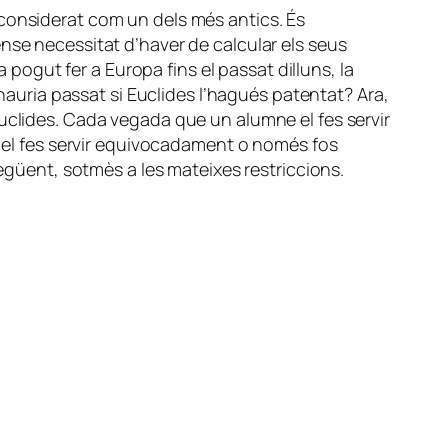
e considerat com un dels més antics. És
nse necessitat d’haver de calcular els seus
 pogut fer a Europa fins el passat dilluns, la
 hauria passat si Euclides l’hagués patentat? Ara,
uclides. Cada vegada que un alumne el fes servir
e el fes servir equivocadament o només fos
següent, sotmès a les mateixes restriccions.