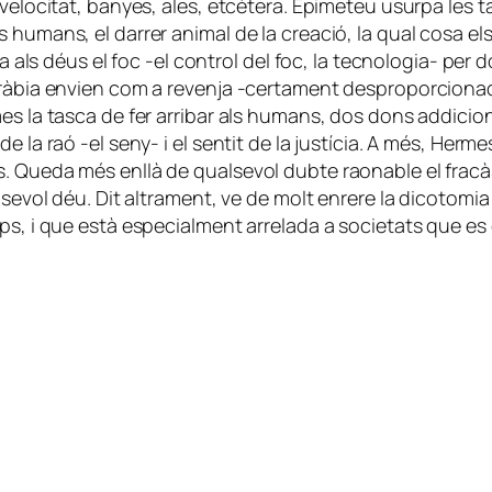
 velocitat, banyes, ales, etcètera. Epimeteu usurpa les 
 humans, el darrer animal de la creació, la qual cosa el
oba als déus el foc -el control del foc, la tecnologia- pe
ràbia envien com a revenja -certament desproporcionada-
es la tasca de fer arribar als humans, dos dons addicion
 la raó -el seny- i el sentit de la justícia. A més, Hermes
s. Queda més enllà de qualsevol dubte raonable el frac
lsevol déu. Dit altrament, ve de molt enrere la dicotomia 
ps, i que està especialment arrelada a societats que es