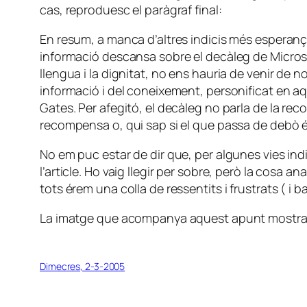
cas, reproduesc el paràgraf final:
En resum, a manca d’altres indicis més esperançad
informació descansa sobre el decàleg de Microsoft
llengua i la dignitat, no ens hauria de venir de 
informació i del coneixement, personificat en aques
Gates. Per afegitó, el decàleg no parla de la rec
recompensa o, qui sap si el que passa de debò 
No em puc estar de dir que, per algunes vies in
l’article. Ho vaig llegir per sobre, però la cosa
tots érem una colla de ressentits i frustrats ( i 
La imatge que acompanya aquest apunt mostra el pr
Dimecres, 2-3-2005