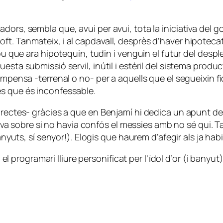
ors, sembla que, avui per avui, tota la iniciativa del g
. Tanmateix, i al capdavall, desprès d’haver hipotecat, 
nou que ara hipotequin, tudin i venguin el futur del despl
ta submissió servil, inútil i estèril del sistema producti
ompensa -terrenal o no- per a aquells que el segueixin f
és que és inconfessable.
directes- gràcies a que en Benjamí hi dedica un apunt d
 anava sobre si no havia confós el messies amb no sé qui.
banyuts, sí senyor!). Elogis que haurem d’afegir als ja ha
ogramari lliure personificat per l’ídol d’or (i banyut) 