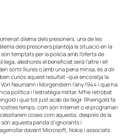
’anomenat dilema dels presoners, una de les
 dilema dels presoners planteja la situació en la
són temptats per la policia amb l’oferta de
ega, aleshores el beneficiat serà l’altre i ell
en sortir lliures o amb una pena minsa, és a dir
r ben curiós aquest resultat -que encoratja la
er Von Neumann i Morgenstern l’any 1944 i que ha
ia política i l’estratègia militar. M’he retrobat
gold i que tot just acab de llegir. Rheingold fa
ls nostres temps, com són Internet o el programari
n. Necessitarem coses com aquesta, desprès de la
n són aquesta panda d’ignorants i
 agenollar davant Microsoft, Nokia i associats